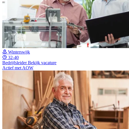
Winterswijk
32-40
Bedrijfsleider
Bekijk vacature
Actief met AOW