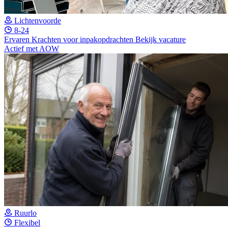
Lichtenvoorde
8-24
Ervaren Krachten voor inpakopdrachten
Bekijk vacature
Actief met AOW
Ruurlo
Flexibel