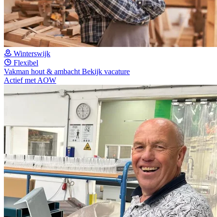
Winterswijk
Flexibel
Vakman hout & ambacht
Bekijk vacature
Actief met AOW