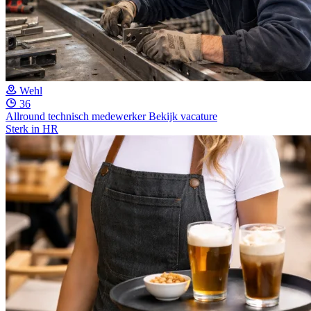
Wehl
36
Allround technisch medewerker
Bekijk vacature
Sterk in HR