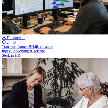
Doetinchem
24-40
Transportplanner
Bekijk vacature
Ingevuld werving & selectie
Sterk in HR