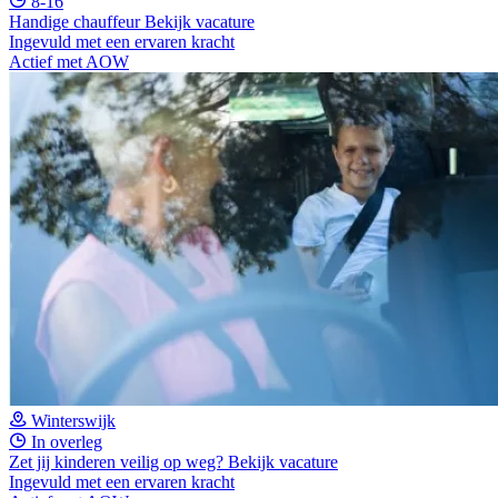
8-16
Handige chauffeur
Bekijk vacature
Ingevuld met een ervaren kracht
Actief met AOW
Winterswijk
In overleg
Zet jij kinderen veilig op weg?
Bekijk vacature
Ingevuld met een ervaren kracht