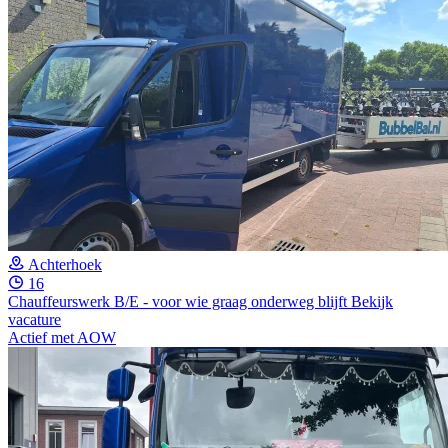
Achterhoek
16
Chauffeurswerk B/E - voor wie graag onderweg blijft
Bekijk
vacature
Actief met AOW