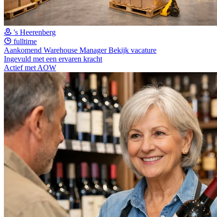
's Heerenberg
fulltime
Aankomend Warehouse Manager
Bekijk vacature
Ingevuld met een ervaren kracht
Actief met AOW