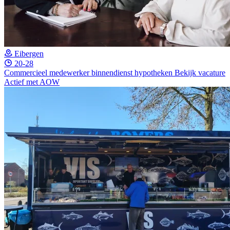
Eibergen
20-28
Commercieel medewerker binnendienst hypotheken
Bekijk vacature
Actief met AOW