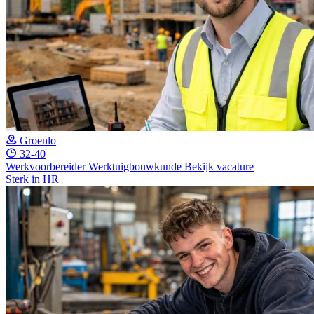
Groenlo
32-40
Werkvoorbereider Werktuigbouwkunde
Bekijk vacature
Sterk in HR