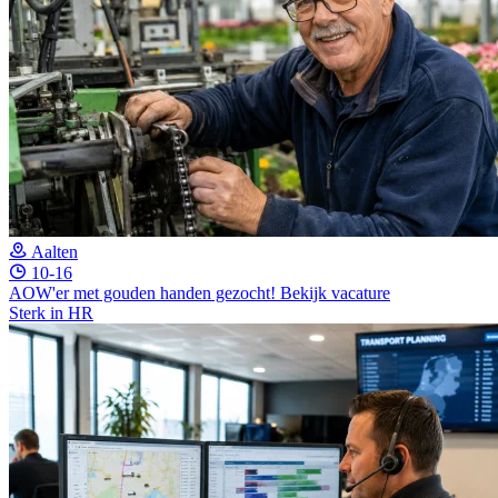
Aalten
10-16
AOW'er met gouden handen gezocht!
Bekijk vacature
Sterk in HR