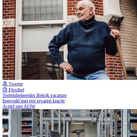
Twente
Flexibel
Terreinbeheerder
Bekijk vacature
Ingevuld met een ervaren kracht
Actief met AOW