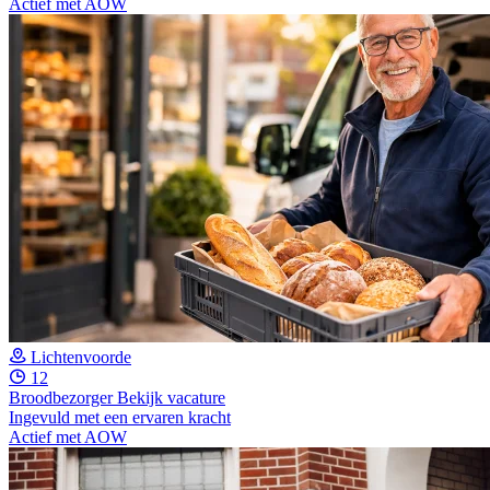
Actief met AOW
Lichtenvoorde
12
Broodbezorger
Bekijk vacature
Ingevuld met een ervaren kracht
Actief met AOW